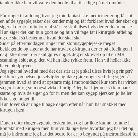
tænker ikke han vil være den bedte til at tilse lige på det område.
Får ringet til afdeling hvor jeg min fantastiske mediciner er og får fat i
en af de sygeplejesker der kender mig og får forklaret hvad der sker og
siger at der jo i min journal står jeg skal tilses hvis der er det mindste.
Hun siger det kan hun godt se og hun vil tage fat i kirurgisk afdeling
og de skal så bestemme hvad der skal ske.
Sidst på eftermiddagen ringer min stomisygeplejeske meget
beklagende og siger at de har travlt og kirugen der er på afdelingen i
dag ikke mener der skal gøres noget. Jeg er skrevet op til en MR
scanning i slut aug, den vil han ikke rykke frem. Han vil heller ikke
have blodprøver.
Jeg siger så hvad så med det der står at jeg skal tilses hvis jeg ringer?
det kan sygepelsen jo selvfølgelig ikke gøre noget ved. Jeg siger så
jammen hvad så med at opstarte mig i motronidazol kur som har virket
så godt før og som også virker hurtigt? Jeg har hjemme så kan bare
starte op hvis de siger go for it, men det kan sygeplejersken jo heller
ikke sige noget til.
Hun lover så at ringe tilbage dagen efter når hun har snakket med
kirugen igen.
Dagen efter ringer sygeplejersken igen og har ikke kunne komme i
kontakt med kirugen men hun vil da lige høre hvordan jeg har det og
må jo indrømme jeg har det bedre for er jo begyndt på metronidazol for