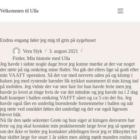
Fortsæt
til
Velkommen til Ulla
indhold
Endnu engang føler jeg mig til grin på sygehuset
Vera Slyk
3. august 2021
Fistler
,
Min historie med Ulla
Jeg havde i sidste nogle dage hvor jeg kunne mærke at der var noget
der rørte på sig omkring mine fistler. Nu gik det ellers lige så godt efter
min VAAFT operation. Så det var med nervern uden på og klump i
halsen jeg med rystende hænder fik trykket nummeret til min kirug ind
på mobilen. Jeg vidste der var stor fare for han havde ferie men jeg
havde jo lovet at ringe hvis de var det mindste og jeg havde nu i 2 dag
haft kramper i ballen omkring VAFFT såret og ca 5 cm der fra. Jeg
havde også fået en underlig brændende fornemmelse i ballen og når
jeg rørte ved området føltes det underligt og det var også ligesom
blevet blåt.
Nå får den søde sekretær Grete og hun siger at kirugen desværre har
ferie og jeg skal kontakte min praktiserende læge hvor jeg så spørger
om det ikke er bedre jeg kontakter afdelingen hvor jeg er tilknyttet for
har skiftet læge for snart 1 år siden men aldrig mødt manden endnu så