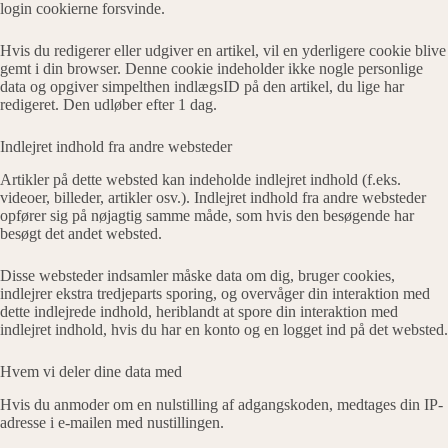
login cookierne forsvinde.
Hvis du redigerer eller udgiver en artikel, vil en yderligere cookie blive
gemt i din browser. Denne cookie indeholder ikke nogle personlige
data og opgiver simpelthen indlægsID på den artikel, du lige har
redigeret. Den udløber efter 1 dag.
Indlejret indhold fra andre websteder
Artikler på dette websted kan indeholde indlejret indhold (f.eks.
videoer, billeder, artikler osv.). Indlejret indhold fra andre websteder
opfører sig på nøjagtig samme måde, som hvis den besøgende har
besøgt det andet websted.
Disse websteder indsamler måske data om dig, bruger cookies,
indlejrer ekstra tredjeparts sporing, og overvåger din interaktion med
dette indlejrede indhold, heriblandt at spore din interaktion med
indlejret indhold, hvis du har en konto og en logget ind på det websted.
Hvem vi deler dine data med
Hvis du anmoder om en nulstilling af adgangskoden, medtages din IP-
adresse i e-mailen med nustillingen.