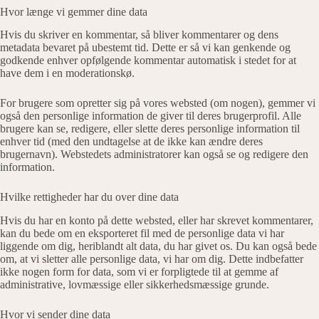
Hvor længe vi gemmer dine data
Hvis du skriver en kommentar, så bliver kommentarer og dens
metadata bevaret på ubestemt tid. Dette er så vi kan genkende og
godkende enhver opfølgende kommentar automatisk i stedet for at
have dem i en moderationskø.
For brugere som opretter sig på vores websted (om nogen), gemmer vi
også den personlige information de giver til deres brugerprofil. Alle
brugere kan se, redigere, eller slette deres personlige information til
enhver tid (med den undtagelse at de ikke kan ændre deres
brugernavn). Webstedets administratorer kan også se og redigere den
information.
Hvilke rettigheder har du over dine data
Hvis du har en konto på dette websted, eller har skrevet kommentarer,
kan du bede om en eksporteret fil med de personlige data vi har
liggende om dig, heriblandt alt data, du har givet os. Du kan også bede
om, at vi sletter alle personlige data, vi har om dig. Dette indbefatter
ikke nogen form for data, som vi er forpligtede til at gemme af
administrative, lovmæssige eller sikkerhedsmæssige grunde.
Hvor vi sender dine data