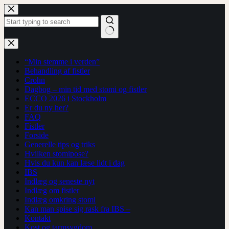
Fortsæt
til
indhold
Ingen
resultater
“Min stemme i verden”
Behandling af fistler
Crohn
Dagbog – min tid med stomi og fistler
ECCO 2026 i Stockholm
Er du ny her?
FAQ
Fistler
Forside
Generelle tips og triks
Hvilken stomipose?
Hvis du kun kan læse lidt i dag
IBS
Indlæg og seneste nyt
Indlæg om fistler
Indlæg omkring stomi
Kan man spise sig rask fra IBS –
Kontakt
Kost og tarmsygdom