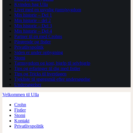
Kvinden bag Ulla
Livet med en usynlig (tarm)sygdom
Min historie – Del 1
Min historie – del 2
Min historie – Del 3
Min historie – Del 4
Partner til en med Crohns
Pårørende og fistler
Privatlivspolitik
Siden er under opbygning
Stomi
Tarmsygdom og kost, hjælp til selvhjælp
Tips og erfaringer til dig med fistler
Tips og Tricks til hverdagen
Tjekliste til spørgsmål efter undersøgelse
Undersøgelser
Velkommen til Ulla
Crohn
Fistler
Stomi
Kontakt
Privatlivspolitik