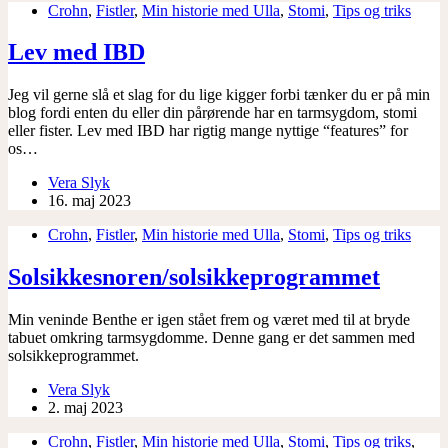
Crohn
,
Fistler
,
Min historie med Ulla
,
Stomi
,
Tips og triks
Lev med IBD
Jeg vil gerne slå et slag for du lige kigger forbi tænker du er på min
blog fordi enten du eller din pårørende har en tarmsygdom, stomi
eller fister. Lev med IBD har rigtig mange nyttige “features” for
os…
Vera Slyk
16. maj 2023
Crohn
,
Fistler
,
Min historie med Ulla
,
Stomi
,
Tips og triks
Solsikkesnoren/solsikkeprogrammet
Min veninde Benthe er igen stået frem og været med til at bryde
tabuet omkring tarmsygdomme. Denne gang er det sammen med
solsikkeprogrammet.
Vera Slyk
2. maj 2023
Crohn
,
Fistler
,
Min historie med Ulla
,
Stomi
,
Tips og triks
,