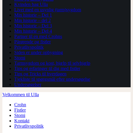
Kvinden bag Ulla
Livet med en usynlig (tarm)sygdom
Min historie – Del 1
Min historie – del 2
Min historie – Del 3
Min historie – Del 4
Partner til en med Crohns
Pårørende og fistler
Privatlivspolitik
Siden er under opbygning
Stomi
Tarmsygdom og kost, hjælp til selvhjælp
Tips og erfaringer til dig med fistler
Tips og Tricks til hverdagen
Tjekliste til spørgsmål efter undersøgelse
Undersøgelser
Velkommen til Ulla
Crohn
Fistler
Stomi
Kontakt
Privatlivspolitik