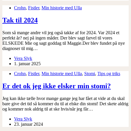
Crohn
,
Fistler
,
Min historie med Ulla
Tak til 2024
Som så mange andre vil jeg også takke af for 2024. Var 2024 et
perfekt år? nej på ingen måder. Der blev sagt farvel til vores
ELSKEDE Mie og sagt goddag til Maggie.Der blev fundet på nye
diagnoser til mig…
Vera Slyk
1. januar 2025
Crohn
,
Fistler
,
Min historie med Ulla
,
Stomi
,
Tips og triks
Er det ok jeg ikke elsker min stomi?
Jeg kan ikke tælle hvor mange gange jeg har fået at vide at du skal
bare give det tid så kommer du til at elske din stomi! Det skete aldrig
og kommer nok aldrig til at ske hvis/når jeg får…
Vera Slyk
23. januar 2024