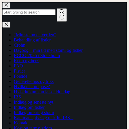
Fortsæt
til
indhold
Ingen
resultater
“Min stemme i verden”
Behandling af fistler
Crohn
Dagbog – min tid med stomi og fistler
ECCO 2026 i Stockholm
Er du ny her?
FAQ
Fistler
Forside
Generelle tips og triks
Hvilken stomipose?
Hvis du kun kan læse lidt i dag
IBS
Indlæg og seneste nyt
Indlæg om fistler
Indlæg omkring stomi
Kan man spise sig rask fra IBS –
Kontakt
Kost og tarmsygdom