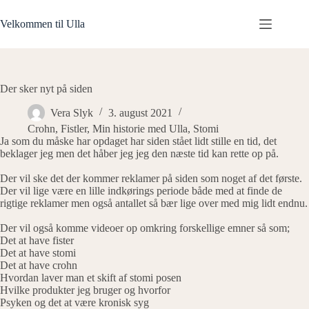
Fortsæt
til
Velkommen til Ulla
indhold
Der sker nyt på siden
Vera Slyk
3. august 2021
Crohn
,
Fistler
,
Min historie med Ulla
,
Stomi
Ja som du måske har opdaget har siden stået lidt stille en tid, det
beklager jeg men det håber jeg jeg den næste tid kan rette op på.
Der vil ske det der kommer reklamer på siden som noget af det første.
Der vil lige være en lille indkørings periode både med at finde de
rigtige reklamer men også antallet så bær lige over med mig lidt endnu.
Der vil også komme videoer op omkring forskellige emner så som;
Det at have fister
Det at have stomi
Det at have crohn
Hvordan laver man et skift af stomi posen
Hvilke produkter jeg bruger og hvorfor
Psyken og det at være kronisk syg