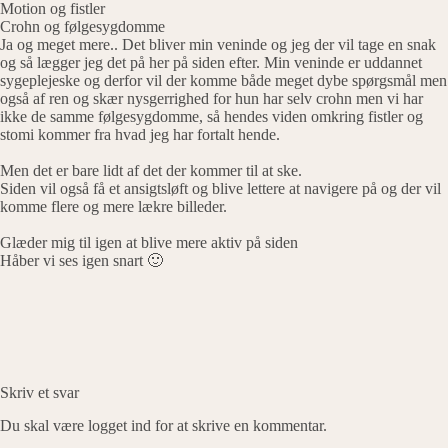
Motion og fistler
Crohn og følgesygdomme
Ja og meget mere.. Det bliver min veninde og jeg der vil tage en snak
og så lægger jeg det på her på siden efter. Min veninde er uddannet
sygeplejeske og derfor vil der komme både meget dybe spørgsmål men
også af ren og skær nysgerrighed for hun har selv crohn men vi har
ikke de samme følgesygdomme, så hendes viden omkring fistler og
stomi kommer fra hvad jeg har fortalt hende.
Men det er bare lidt af det der kommer til at ske.
Siden vil også få et ansigtsløft og blive lettere at navigere på og der vil
komme flere og mere lækre billeder.
Glæder mig til igen at blive mere aktiv på siden
Håber vi ses igen snart 🙂
Skriv et svar
Du skal være
logget ind
for at skrive en kommentar.