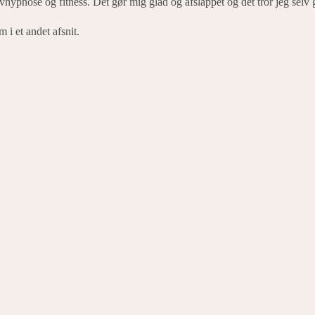
vhypnose og fitness. Det gør mig glad og afslappet og det tror jeg selv 
 i et andet afsnit.