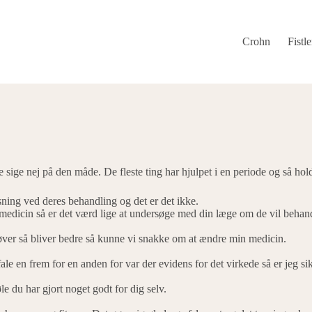
Crohn
Fistle
 sige nej på den måde. De fleste ting har hjulpet i en periode og så hol
sning ved deres behandling og det er det ikke.
medicin så er det værd lige at undersøge med din læge om de vil behandle
røver så bliver bedre så kunne vi snakke om at ændre min medicin.
e en frem for en anden for var der evidens for det virkede så er jeg sikk
øle du har gjort noget godt for dig selv.