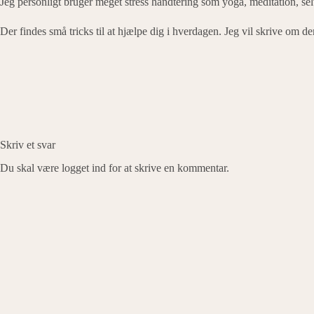
Jeg personligt bruger meget stress håndtering som yoga, meditation, sel
Der findes små tricks til at hjælpe dig i hverdagen. Jeg vil skrive om dem
Skriv et svar
Du skal være
logget ind
for at skrive en kommentar.