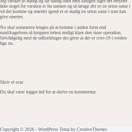
Jeg væsker jo stadig og får stadig ondt men kirugen siger det betyder
ikke noget for væsken er fra tarmen og så længe der er en seton sutur i
vil det komme og smerter igend er er stadig en seton sutur i som kan
give smerter.
Nu skal sommeren bruges på at komme i anden form end
rund/kageform så kroppen lettest muligt klare den store operation.
Selvfølgelig med de udfordringer det giver at der er covi-19 i verden
lige nu.
Skriv et svar
Du skal være
logget ind
for at skrive en kommentar.
Copyright © 2026 - WordPress Tema by
CreativeThemes