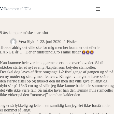
Fortsæt
til
Velkommen til Ulla
indhold
9 års kamp er måske snart slut
Vera Slyk
22. juni 2020
Fistler
Troede aldrig det ville ske for mig men her kommer det efter 9
LANGE år….. Der er fuldstændig ro i mine fistler
Kan kramme hele verden og armene er oppe over hovedet. Så til
oktober starter et nyt eventyr/kapitel som betyder stamceller.
Det skal dog laves af flere omgange 1-2 fistelgange af gangen og så på
en ny møder og stadig med fedtvæv. Kirugen ville gerne have skåret
den største fistel op og trukket den ud men det ville give et langt og
dybt sår på 15×3 cm og så ville jeg ikke kunne bade hele sommeren og
det ville ikke være fair. Så måske laver han den løsning hvis stamceller
ikke virker på den “motorvej” som han kalder den.
Jeg er så lykkelig og lettet men samtidig kan jeg slet ikke forstå at det
er kommet så langt.