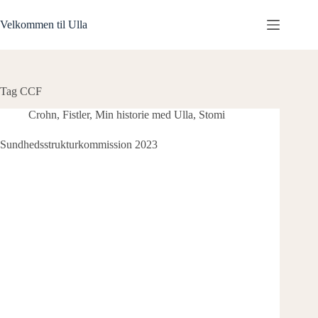
Fortsæt
til
Velkommen til Ulla
indhold
Tag
CCF
Crohn
,
Fistler
,
Min historie med Ulla
,
Stomi
Sundhedsstrukturkommission 2023