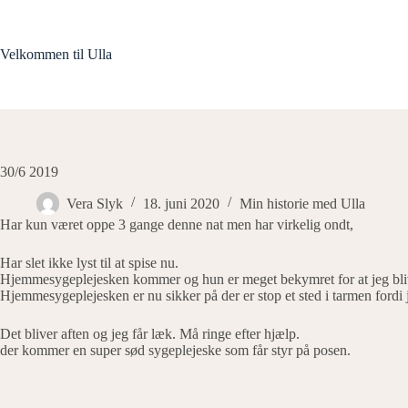
Fortsæt
til
indhold
Velkommen til Ulla
30/6 2019
Vera Slyk
18. juni 2020
Min historie med Ulla
Har kun været oppe 3 gange denne nat men har virkelig ondt,
Har slet ikke lyst til at spise nu.
Hjemmesygeplejesken kommer og hun er meget bekymret for at jeg bliv
Hjemmesygeplejesken er nu sikker på der er stop et sted i tarmen fordi 
Det bliver aften og jeg får læk. Må ringe efter hjælp.
der kommer en super sød sygeplejeske som får styr på posen.