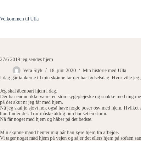
Fortsæt
til
indhold
Velkommen til Ulla
27/6 2019 jeg sendes hjem
Vera Slyk
18. juni 2020
Min historie med Ulla
I dag går tankerne til min skønne far der har fødselsdag. Hvor ville je
Jeg skal åbenbart hjem i dag.
Der har endnu ikke været en stomisygeplejeske og snakke med mig men 
på det akut nr jeg får med hjem.
Nå jeg skal jo sjovt nok også have nogle poser osv med hjem. Hvilket s
hun finder det. Tror måske aldrig hun har set en stomi.
Nå får noget med hjem og håber på det bedste.
Min skønne mand henter mig når han køre hjem fra arbejde.
Vi tager noget mad hjem på vejen og så er det ellers hjem på sofaen 